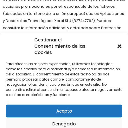
acciones promocionales por el responsable de los ficheros
(ubicados en territorio de la unión europea) que es Aplicaciones
y Desarrollos Tecnológicos Xeral SLU (B27447762). Puedes
consultar la información adicional y detallada sobre Protección
de Datos en nuestra
política de privacidad
. Puedes consultar,
Gestionar el
rectificar o cancelar tus datos dirigiéndote al responsable del
Consentimiento de las
fichero mediante correo electrónico en la dirección
Cookies
info@xeral.net.
Para ofrecer las mejores experiencias, utilizamos tecnologías
como las cookies para almacenar y/o acceder a la información
del dispositivo. El consentimiento de estas tecnologías nos
permitirá procesar datos como el comportamiento de
navegación o las identificaciones únicas en este sitio. No
consentir o retirar el consentimiento, puede afectar negativamente
a ciertas características y funciones.
Acepto
Denegado